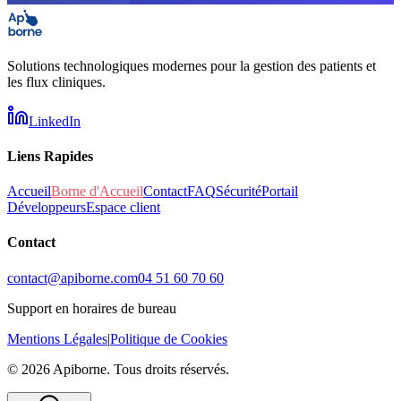
Solutions technologiques modernes pour la gestion des patients et
les flux cliniques.
LinkedIn
Liens Rapides
Accueil
Borne d'Accueil
Contact
FAQ
Sécurité
Portail
Développeurs
Espace client
Contact
contact@apiborne.com
04 51 60 70 60
Support en horaires de bureau
Mentions Légales
|
Politique de Cookies
©
2026
Apiborne. Tous droits réservés.